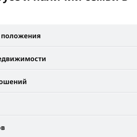
 положения
едвижимости
ношений
ов