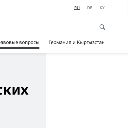
RU
DE
KY
равовые вопросы
Германия и Кыргызстан
ских