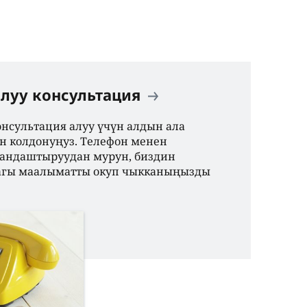
луу консультация
нсультация алуу үчүн алдын ала
н колдонуңуз. Телефон менен
андаштыруудан мурун, биздин
агы маалыматты окуп чыкканыңызды