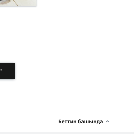
"
Беттин башында