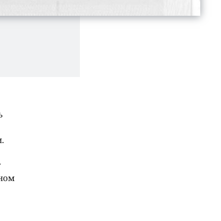
ь
.
у
ьном