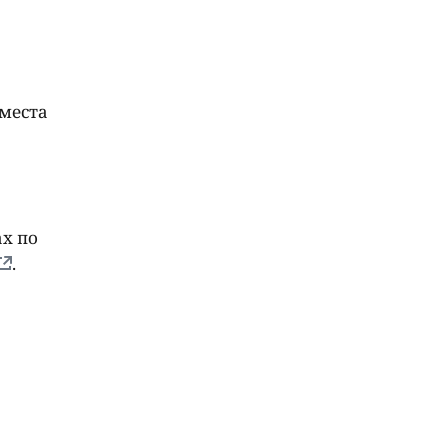
 места
х по
.