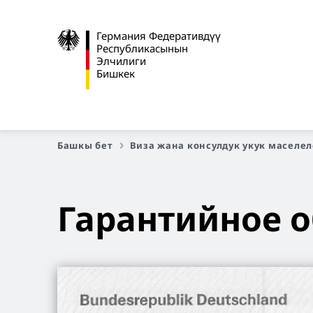
Германия Федеративдүү
Республикасынын
Элчилиги
Бишкек
Башкы бет
Виза жана консулдук укук маселе
Гарантийное о