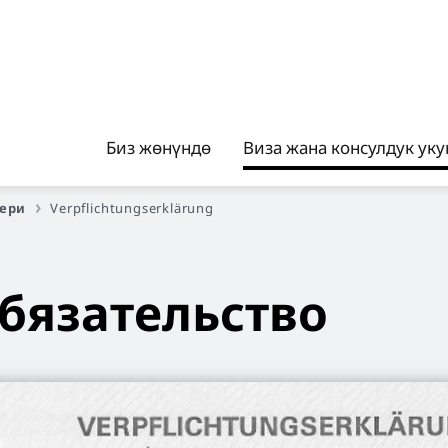
Биз жөнүндө
Виза жана консулдук ук
лери
Verpflichtungserklärung
бязательство