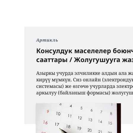
Артикль
Консулдук маселелер боюн
сааттары / Жолугушууга ж
Азыркы учурда элчиликке алдын ала ж
кирүү мүмкүн. Сиз онлайн (электронду
системасы) же өзгөчө учурларда элект
аркылуу (байланыш формасы) жолугу