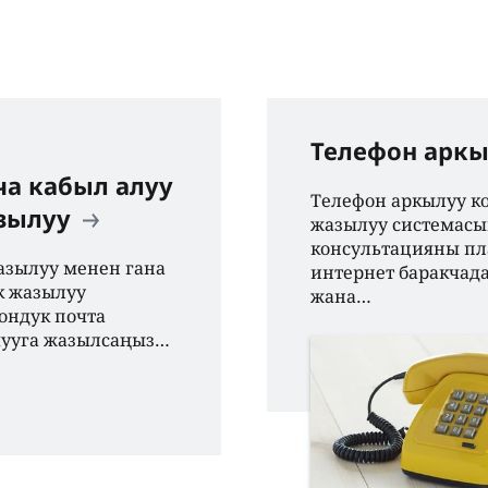
Телефон аркы
ча кабыл алуу
Телефон аркылуу ко
азылуу
жазылуу системасы
консультацияны пл
азылуу менен гана
интернет баракчад
к жазылуу
жана…
рондук почта
шууга жазылсаңыз…