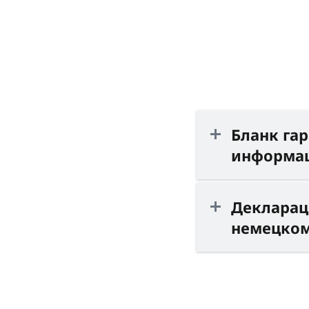
Бланк гар
информа
Декларац
немецком