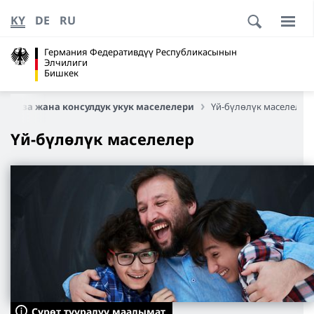
KY
DE
RU
Германия Федеративдүү Республикасынын
Элчилиги
Бишкек
Виза жана консулдук укук маселелери
Үй-бүлөлүк маселелер
Үй-бүлөлүк маселелер
Сүрөт тууралуу маалымат