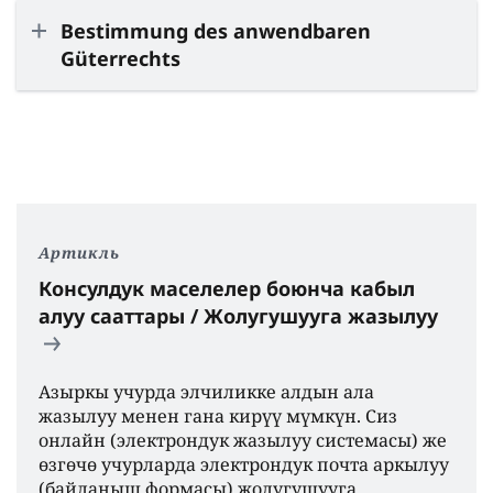
Bestimmung des anwendbaren
Güterrechts
Артикль
Консулдук маселелер боюнча кабыл
алуу сааттары / Жолугушууга жазылуу
Азыркы учурда элчиликке алдын ала
жазылуу менен гана кирүү мүмкүн. Сиз
онлайн (электрондук жазылуу системасы) же
өзгөчө учурларда электрондук почта аркылуу
(байланыш формасы) жолугушууга