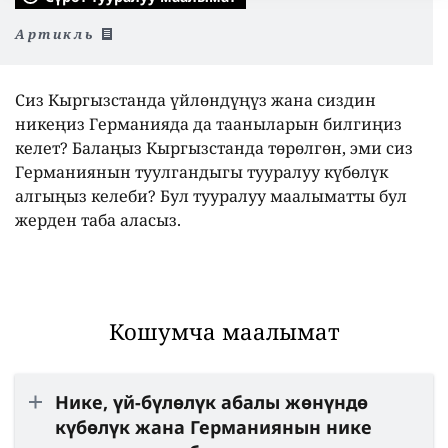
Артикль
Сиз Кыргызстанда үйлөндүңүз жана сиздин
никеңиз Германияда да тааныларын билгиңиз
келет? Балаңыз Кыргызстанда төрөлгөн, эми сиз
Германиянын туулгандыгы тууралуу күбөлүк
алгыңыз келеби? Бул тууралуу маалыматты бул
жерден таба аласыз.
Кошумча маалымат
Нике, үй-бүлөлүк абалы жөнүндө
күбөлүк жана Германиянын нике