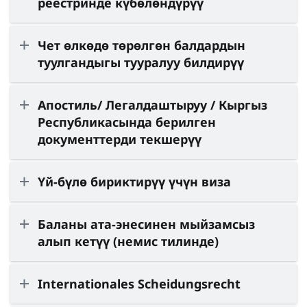
реестринде күбөлөндүрүү
Чет өлкөдө төрөлгөн балдардын
туулгандыгы тууралуу билдирүү
Апостиль/ Легалдаштыруу / Кыргыз
Республикасында берилген
документтерди текшерүү
Үй-бүлө бириктирүү үчүн виза
Баланы ата-энесинен мыйзамсыз
алып кетүү (немис тилинде)
Internationales Scheidungsrecht