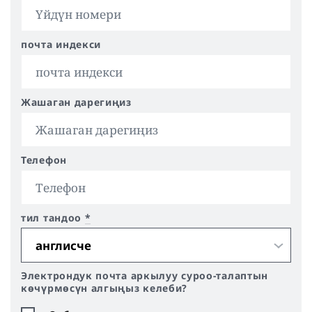
почта индекси
Жашаган дарегиңиз
Телефон
тил тандоо
*
Электрондук почта аркылуу суроо-талаптын
көчүрмөсүн алгыңыз келеби?