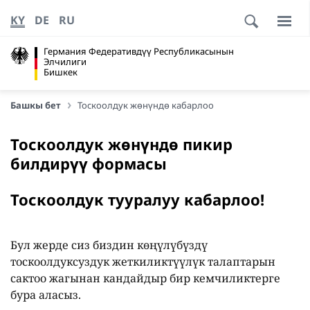
KY
DE
RU
Германия Федеративдүү Республикасынын
Элчилиги
Бишкек
Башкы бет
Тоскоолдук жөнүндө кабарлоо
Тоскоолдук жөнүндө пикир
билдирүү формасы
Тоскоолдук тууралуу кабарлоо!
Бул жерде сиз биздин көңүлүбүздү
тоскоолдуксуздук жеткиликтүүлүк талаптарын
сактоо жагынан кандайдыр бир кемчиликтерге
бура аласыз.