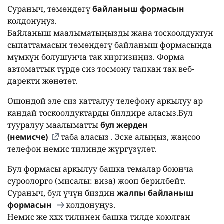
Сураныч, төмөндөгү
байланыш формасын
колдонуңуз.
Байланыш маалыматыңызды жана тоскоолдуктун
сыпаттамасын төмөндөгү байланыш формасында
мүмкүн болушунча так киргизиңиз. Форма
автоматтык түрдө сиз тосмону тапкан так веб-
даректи жөнөтөт.
Ошондой эле сиз катталуу телефону аркылуу ар
кандай тоскоолдуктарды билдире аласыз.Бул
тууралуу маалыматты
бул жерден
(немисче)
таба аласыз . Эске алыңыз, жаңсоо
телефон немис тилинде жүргүзүлөт.
Бул формасы аркылуу башка темалар боюнча
суроолорго (мисалы: виза) жооп берилбейт.
Сураныч, бул үчүн биздин
жалпы байланыш
формасын
колдонуңуз.
Немис же
xxx
тилинен башка тилде коюлган