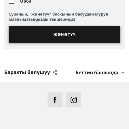
Ооба
Сураныч, "жөнөтүү" баскычын басуудан мурун
маалыматыңызды текшериңиз
Баракты бөлүшүү
Беттин башында