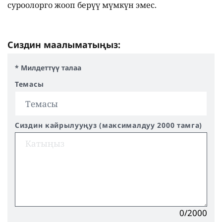
суроолорго жооп берүү мүмкүн эмес.
Сиздин маалыматыңыз:
* Милдеттүү талаа
Темасы
Сиздин кайрылууңуз (максималдуу 2000 тамга)
0/2000