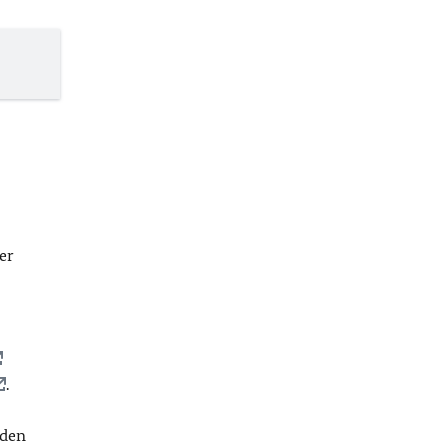
er
.
rden