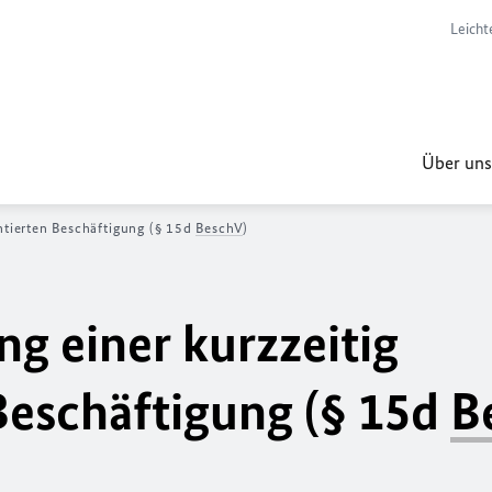
Leicht
Über uns
ntierten Beschäftigung (§ 15d
BeschV
)
g einer kurzzeitig
Beschäftigung (§ 15d
B