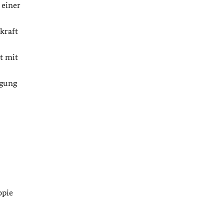
 einer
kraft
t mit
igung
opie