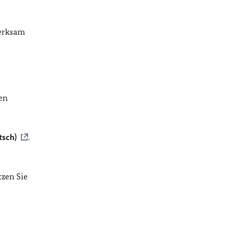
merksam
en
tsch)
.
tzen Sie