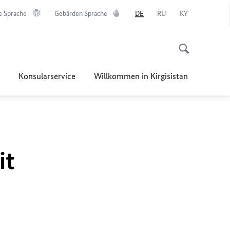
e Sprache
Gebärden Sprache
DE
RU
KY
Konsularservice
Willkommen in Kirgisistan
it